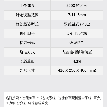
工作速度
2500 转／分
针迹调整范围
7-11. 5mm
缝纫线迹型式
双线链式 ( 401)
机针型号
DR-
H30#26
切刀形式
纸袋切断
给油方式
内置油槽润滑装置
42kg
机器重量
外形尺寸
410 X 250 X 400 (mm)
热门搜索：
智能称重上袋包装系统
智能称重配料混合系统
正负
压力输送系统
码垛输送系统